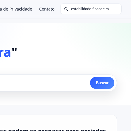
Buscar por:
ca de Privacidade
Contato
ra
"
Buscar
rais podem se preparar para períodos