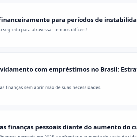
inanceiramente para períodos de instabilida
 o segredo para atravessar tempos difíceis!
ividamento com empréstimos no Brasil: Estra
as finanças sem abrir mão de suas necessidades.
s finanças pessoais diante do aumento do cu
inanças pessoais em 2025 e enfrentar o aumento do custo de vida n