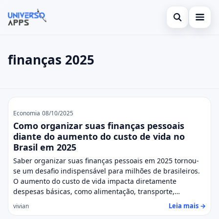
Abrir busca
Aviso Legal (Isenção de Responsabilidade)
finanças 2025
Buscar no site
Termos de Uso
×
Buscar por:
Sobre Nós
finanças 2025
Pressione Enter para buscar ou ESC para fechar.
Política de Privacidade
Economia
08/10/2025
Como organizar suas finanças pessoais
Contato
diante do aumento do custo de vida no
Brasil em 2025
Saber organizar suas finanças pessoais em 2025 tornou-
se um desafio indispensável para milhões de brasileiros.
O aumento do custo de vida impacta diretamente
despesas básicas, como alimentação, transporte,…
Leia mais →
vivian