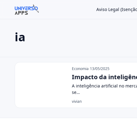
Aviso Legal (Isençã
ia
Buscar no site
Buscar por:
ia
Pressione Enter para buscar ou ESC para fechar.
Economia
13/05/2025
Impacto da inteligênc
A inteligência artificial no mer
se…
vivian