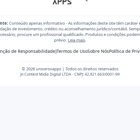
nte:
Conteúdo apenas informativo - As informações deste site têm caráter 
ação de investimento, crédito ou aconselhamento jurídico/contábil. Sempre
necessário, procure um profissional qualificado. Produtos e condições pod
prévio.
Leia mais
.
senção de Responsabilidade)
Termos de Uso
Sobre Nós
Política de Pri
© 2026 universoapps | Todos os direitos reservados
Jn Content Midia Digital LTDA - CNPJ: 42.921.663/0001-99