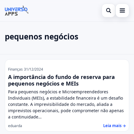
Abrir busca
Aviso Legal (Isenção de Responsabilidade)
pequenos negócios
Buscar no site
Termos de Uso
×
Buscar por:
Sobre Nós
pequenos negócios
Pressione Enter para buscar ou ESC para fechar.
Política de Privacidade
Finanças
31/12/2024
A importância do fundo de reserva para
Contato
pequenos negócios e MEIs
Para pequenos negócios e Microempreendedores
Individuais (MEIs), a estabilidade financeira é um desafio
constante. A imprevisibilidade do mercado, aliada a
imprevistos operacionais, pode comprometer não apenas
a continuidade…
Leia mais →
eduarda